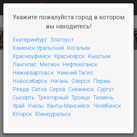
0
КАК КУПИТЬ
НОВОСТИ
КОНТАКТЫ
Укажите пожалуйста город в котором
вы находитесь!
+7 (351) 242-06-46
Toggl
naviga
Екатеринбург
Златоуст
Каменск-Уральский
Когалым
Красноуфимск
Красноярск
Кыштым
Лангепас
Мегион
Нефтеюганск
КАТЕГОРИИ
Нижневартовск
Нижний Тагил
Новосибирск
Нягань
Озерск
Пермь
БЕЛШИНА
Ревда
Сатка
Серов
Снежинск
Сургут
Сысерть
Трехгорный
Троицк
Тюмень
ОШЗ
Урай
Учалы
Ханты-Мансийск
Челябинск
SONIX
Югорск
Южноуральск
COMPASAL