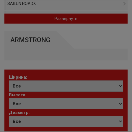
SAILUN ROADX
GRIPMAX
Развернуть
SUNFULL
ARMSTRONG
UNIGRIP
WINDFORCE
AMTEL
Ширина:
GT RADIAL
Высота:
TYREX
ROADSTONE
Диаметр:
GENERAL (ГРУППА CONTINENTAL)