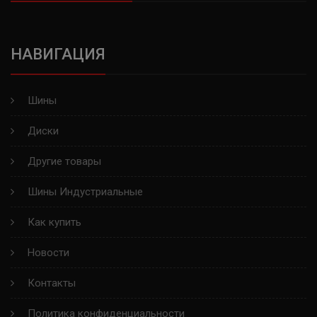
ВОЛТАЙР
НАВИГАЦИЯ
KINGSTAR
GOLDSTONE
Шины
GOODRIDE
Диски
WESTLAKE
Другие товары
MAXXIS
Шины Индустриальные
RAPID
Как купить
Новости
AUTOGREEN
Контакты
ROADMARCH
Политика конфиденциальности