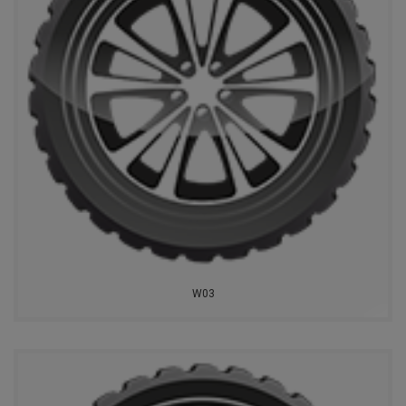
NORTEC
FEDERAL
DOUBLESTAR
POWERTRAC
ROYALBLACK
TOYO
EVERGREEN
W03
MARSHAL
NOKIAN
CONTINENTAL