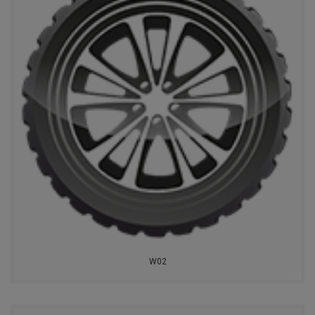
BFGOODRICH
TORERO
FORMULA
MATADOR
TIGAR
CACHLAND
VOLTYRE
TRACMAX
W02
NITTO
PIRELLI