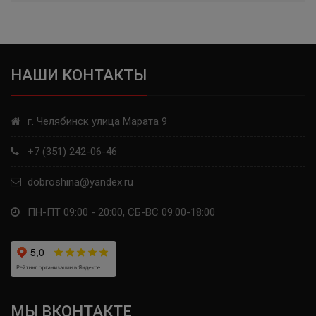
NEXEN
HANKOOK
ATTAR
НАШИ КОНТАКТЫ
GENERAL TIRE
г. Челябинск улица Марата 9
CORDIANT
+7 (351) 242-06-46
FIRESTONE
dobroshina@yandex.ru
KUMHO
ПН-ПТ 09:00 - 20:00, СБ-ВС 09:00-18:00
ARIVO
SATOYA
HIFLY
МЫ ВКОНТАКТЕ