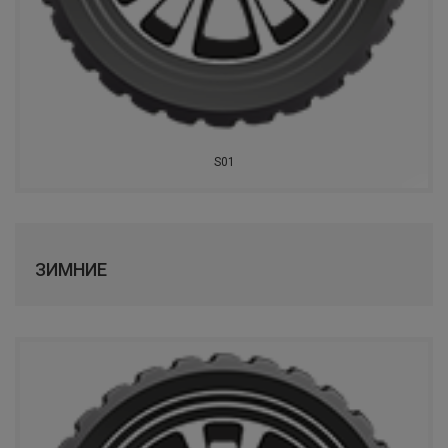
IKON TYRES
ROTALLA
АЛТАЙШИНА
BARS
S01
LANDSPIDER
NANKANG
ЗИМНИЕ
ONYX
ANTARES
FORTUNE
ROADCRUZA