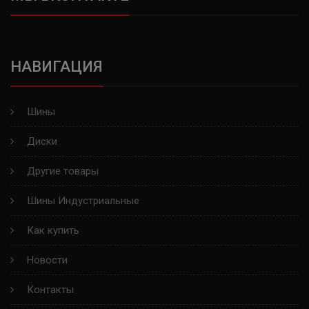
CONTYRE
UNISTAR
НАВИГАЦИЯ
LANDROCK
HAIDA
Шины
ARMSTRONG
Диски
MAZZINI
Другие товары
Шины Индустриальные
ROADKING
Как купить
DUNLOP
Новости
KAPSEN
Контакты
LEAO