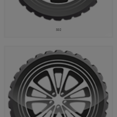
ВОЛТАЙР
KINGSTAR
S02
GOLDSTONE
GOODRIDE
WESTLAKE
MAXXIS
RAPID
AUTOGREEN
ROADMARCH