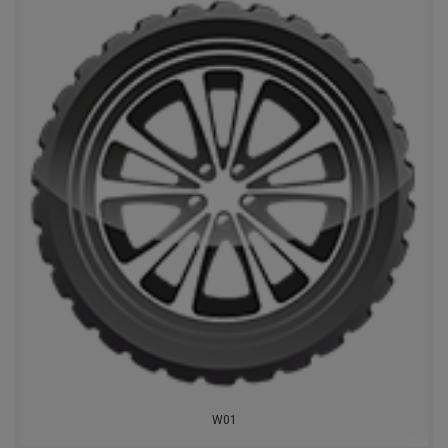
LINGLONG
KORMORAN
YOKOHAMA
VIATTI
NORDMAN
BRIDGESTONE
GOODYEAR
MICHELIN
GISLAVED
W01