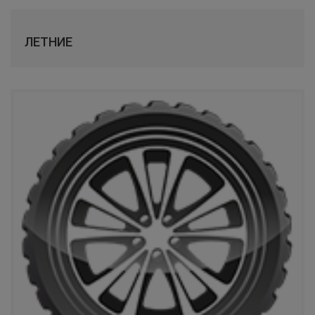
КАМА
ЛЕТНИЕ
TUNGA
SAILUN
LAUFENN
COMFORSER
LANDSAIL
RAZI
APLUS
WINDPOWER
FORWARD