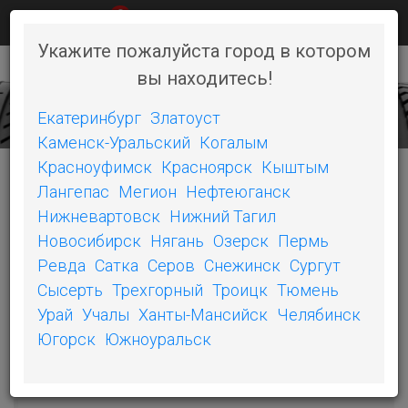
0
КАК КУПИТЬ
НОВОСТИ
КОНТАКТЫ
Укажите пожалуйста город в котором
вы находитесь!
+7 (351) 242-06-46
Toggl
naviga
Екатеринбург
Златоуст
Каменск-Уральский
Когалым
Красноуфимск
Красноярск
Кыштым
Лангепас
Мегион
Нефтеюганск
КАТЕГОРИИ
Нижневартовск
Нижний Тагил
Новосибирск
Нягань
Озерск
Пермь
БЕЛШИНА
Ревда
Сатка
Серов
Снежинск
Сургут
Сысерть
Трехгорный
Троицк
Тюмень
ОШЗ
Урай
Учалы
Ханты-Мансийск
Челябинск
SONIX
Югорск
Южноуральск
COMPASAL