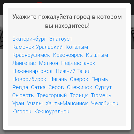
0
КАК КУПИТЬ
НОВОСТИ
КОНТАКТЫ
Укажите пожалуйста город в котором
вы находитесь!
+7 (351) 242-06-46
Toggl
naviga
Екатеринбург
Златоуст
Каменск-Уральский
Когалым
Красноуфимск
Красноярск
Кыштым
Лангепас
Мегион
Нефтеюганск
КАТЕГОРИИ
Нижневартовск
Нижний Тагил
Новосибирск
Нягань
Озерск
Пермь
БЕЛШИНА
Ревда
Сатка
Серов
Снежинск
Сургут
Сысерть
Трехгорный
Троицк
Тюмень
ОШЗ
Урай
Учалы
Ханты-Мансийск
Челябинск
SONIX
Югорск
Южноуральск
COMPASAL