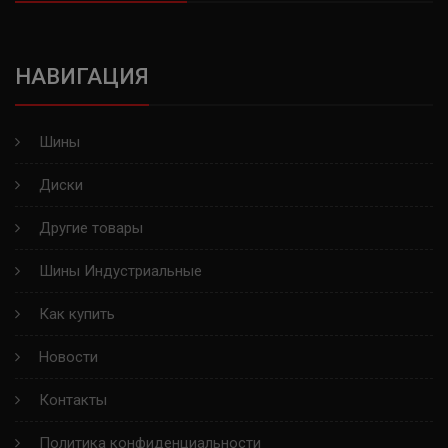
ВОЛТАЙР
НАВИГАЦИЯ
KINGSTAR
GOLDSTONE
Шины
GOODRIDE
Диски
WESTLAKE
Другие товары
MAXXIS
Шины Индустриальные
RAPID
Как купить
Новости
AUTOGREEN
Контакты
ROADMARCH
Политика конфиденциальности