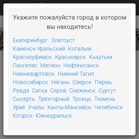
0
КАК КУПИТЬ
НОВОСТИ
КОНТАКТЫ
Укажите пожалуйста город в котором
вы находитесь!
+7 (351) 242-06-46
Toggl
naviga
Екатеринбург
Златоуст
Каменск-Уральский
Когалым
Красноуфимск
Красноярск
Кыштым
Лангепас
Мегион
Нефтеюганск
КОРЗИНА
Нижневартовск
Нижний Тагил
Новосибирск
Нягань
Озерск
Пермь
Ревда
Сатка
Серов
Снежинск
Сургут
Корзина пуста!
Сысерть
Трехгорный
Троицк
Тюмень
Урай
Учалы
Ханты-Мансийск
Челябинск
Югорск
Южноуральск