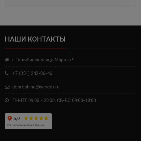
BFGOODRICH
TORERO
FORMULA
НАШИ КОНТАКТЫ
MATADOR
г. Челябинск улица Марата 9
TIGAR
+7 (351) 242-06-46
CACHLAND
dobroshina@yandex.ru
VOLTYRE
ПН-ПТ 09:00 - 20:00, СБ-ВС 09:00-18:00
TRACMAX
NITTO
PIRELLI