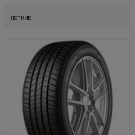
КАМА
ЛЕТНИЕ
TUNGA
SAILUN
LAUFENN
COMFORSER
LANDSAIL
RAZI
APLUS
WINDPOWER
FORWARD