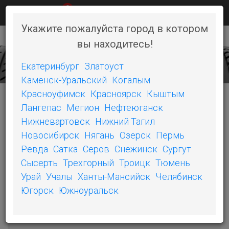
0
КАК КУПИТЬ
НОВОСТИ
КОНТАКТЫ
Укажите пожалуйста город в котором
вы находитесь!
+7 (351) 242-06-46
Toggl
naviga
Екатеринбург
Златоуст
Каменск-Уральский
Когалым
Красноуфимск
Красноярск
Кыштым
Лангепас
Мегион
Нефтеюганск
КАТЕГОРИИ
Нижневартовск
Нижний Тагил
Новосибирск
Нягань
Озерск
Пермь
БЕЛШИНА
Ревда
Сатка
Серов
Снежинск
Сургут
Сысерть
Трехгорный
Троицк
Тюмень
ОШЗ
Урай
Учалы
Ханты-Мансийск
Челябинск
SONIX
Югорск
Южноуральск
COMPASAL