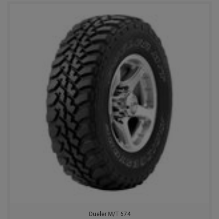
NORTEC
FEDERAL
DOUBLESTAR
POWERTRAC
ROYALBLACK
TOYO
EVERGREEN
MARSHAL
NOKIAN
CONTINENTAL
Dueler M/T 674