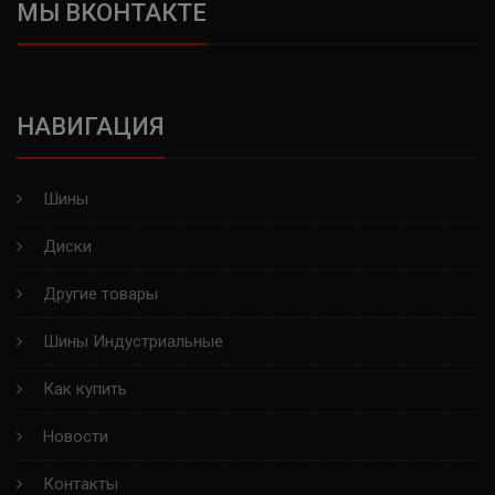
МЫ ВКОНТАКТЕ
LINGLONG
KORMORAN
НАВИГАЦИЯ
YOKOHAMA
VIATTI
Шины
NORDMAN
Диски
Другие товары
BRIDGESTONE
Шины Индустриальные
GOODYEAR
Как купить
MICHELIN
Новости
GISLAVED
Контакты