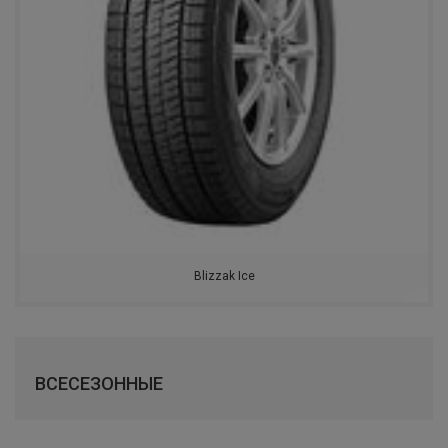
IKON TYRES
ROTALLA
АЛТАЙШИНА
BARS
LANDSPIDER
NANKANG
Blizzak Ice
ONYX
ANTARES
FORTUNE
ВСЕСЕЗОННЫЕ
ROADCRUZA