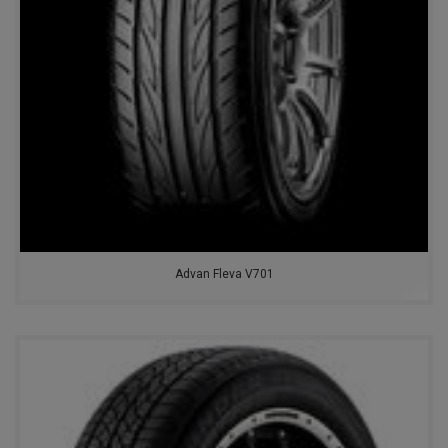
Advan Fleva V701