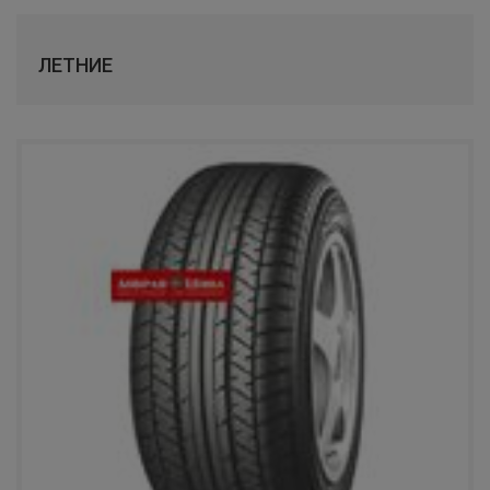
КАМА
ЛЕТНИЕ
TUNGA
SAILUN
LAUFENN
COMFORSER
LANDSAIL
RAZI
APLUS
WINDPOWER
FORWARD