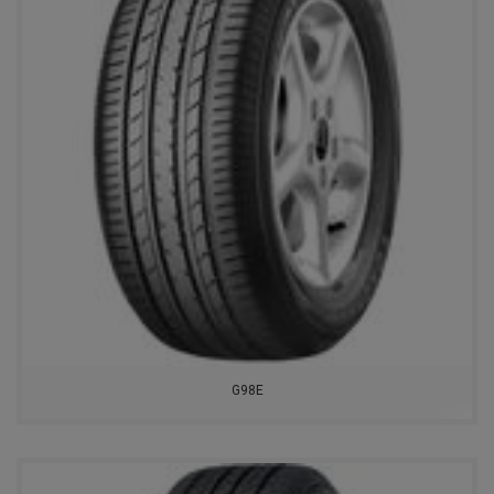
NEXEN
HANKOOK
ATTAR
GENERAL TIRE
CORDIANT
FIRESTONE
KUMHO
ARIVO
G98E
SATOYA
HIFLY