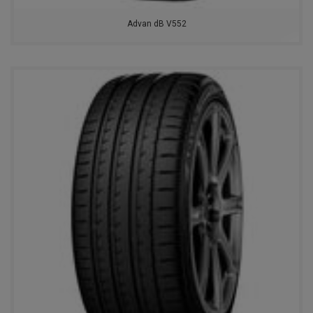
Advan dB V552