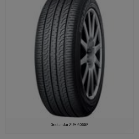
CONTYRE
UNISTAR
LANDROCK
HAIDA
ARMSTRONG
MAZZINI
ROADKING
DUNLOP
KAPSEN
Geolandar SUV G055E
LEAO