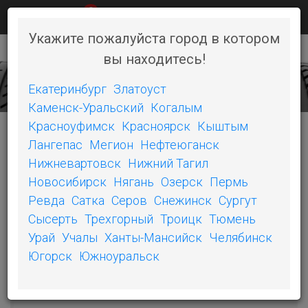
0
КАК КУПИТЬ
НОВОСТИ
КОНТАКТЫ
Укажите пожалуйста город в котором
вы находитесь!
+7 (351) 242-06-46
Toggl
naviga
Екатеринбург
Златоуст
Каменск-Уральский
Когалым
Красноуфимск
Красноярск
Кыштым
Лангепас
Мегион
Нефтеюганск
КАТЕГОРИИ
Нижневартовск
Нижний Тагил
Новосибирск
Нягань
Озерск
Пермь
БЕЛШИНА
Ревда
Сатка
Серов
Снежинск
Сургут
Сысерть
Трехгорный
Троицк
Тюмень
ОШЗ
Урай
Учалы
Ханты-Мансийск
Челябинск
SONIX
Югорск
Южноуральск
COMPASAL