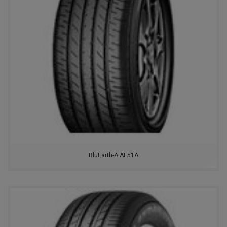
LINGLONG
KORMORAN
YOKOHAMA
VIATTI
NORDMAN
BRIDGESTONE
BluEarth-A AE51A
GOODYEAR
MICHELIN
GISLAVED