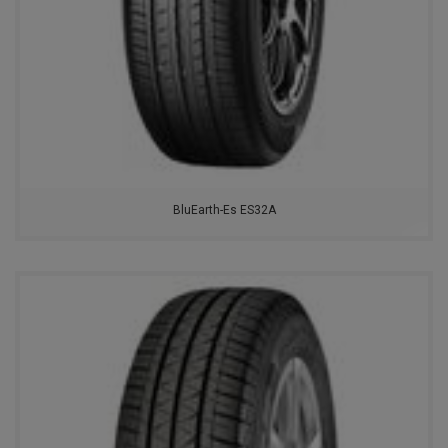
NORTEC
FEDERAL
DOUBLESTAR
POWERTRAC
ROYALBLACK
BluEarth-Es ES32A
TOYO
EVERGREEN
MARSHAL
NOKIAN
CONTINENTAL