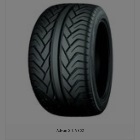
Advan S.T. V802