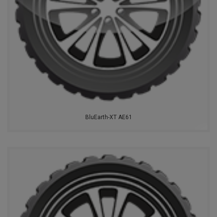
BluEarth-XT AE61