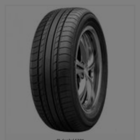
MICKEY THOMPSON
TRIANGLE
GINELL
METZELER
ILINK
КИРОВ
DELINTE
CENTARA