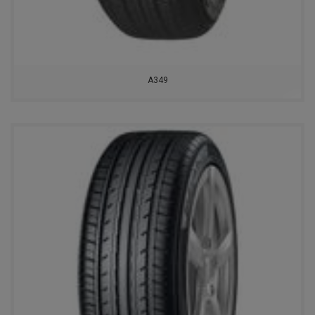
ВОЛТАЙР
KINGSTAR
A349
GOLDSTONE
GOODRIDE
WESTLAKE
MAXXIS
RAPID
AUTOGREEN
ROADMARCH