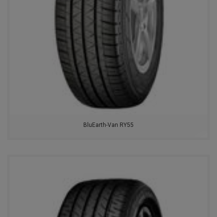
BFGOODRICH
TORERO
FORMULA
MATADOR
TIGAR
CACHLAND
BluEarth-Van RY55
VOLTYRE
TRACMAX
NITTO
PIRELLI