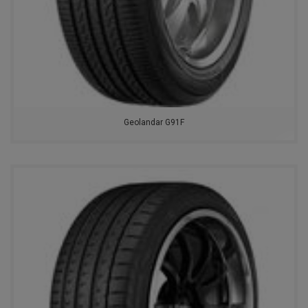
Geolandar G91F