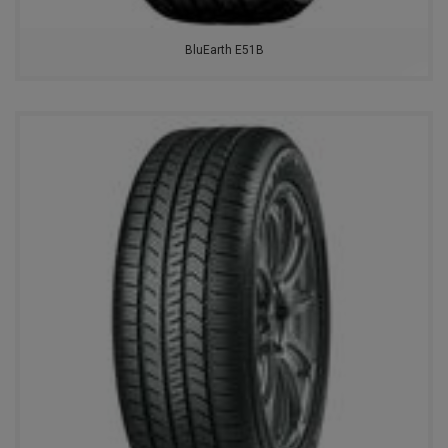
BluEarth E51B