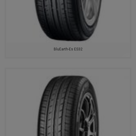
IKON TYRES
ROTALLA
АЛТАЙШИНА
BARS
BluEarth-Es ES32
LANDSPIDER
NANKANG
ONYX
ANTARES
FORTUNE
ROADCRUZA