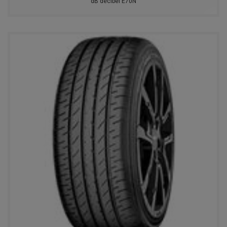
dB decibel E70N