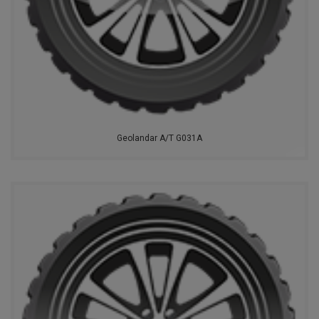
Geolandar A/T G031A