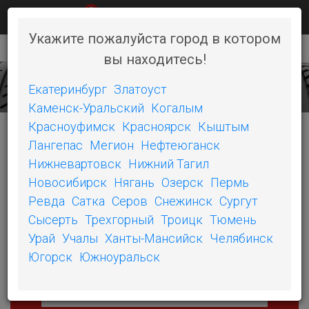
0
КАК КУПИТЬ
НОВОСТИ
КОНТАКТЫ
Укажите пожалуйста город в котором
вы находитесь!
+7 (351) 242-06-46
Toggl
naviga
Екатеринбург
Златоуст
Каменск-Уральский
Когалым
Красноуфимск
Красноярск
Кыштым
Лангепас
Мегион
Нефтеюганск
ПОДБОР ШИН
ПОДБОР ПО АВТО
Нижневартовск
Нижний Тагил
Выберите автошины
Новосибирск
Нягань
Озерск
Пермь
Ревда
Сатка
Серов
Снежинск
Сургут
Ширина
Сысерть
Трехгорный
Троицк
Тюмень
Урай
Учалы
Ханты-Мансийск
Челябинск
Высота
Югорск
Южноуральск
Диаметр