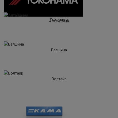
Yokohama
Алтайшина
Белшина
Волтайр