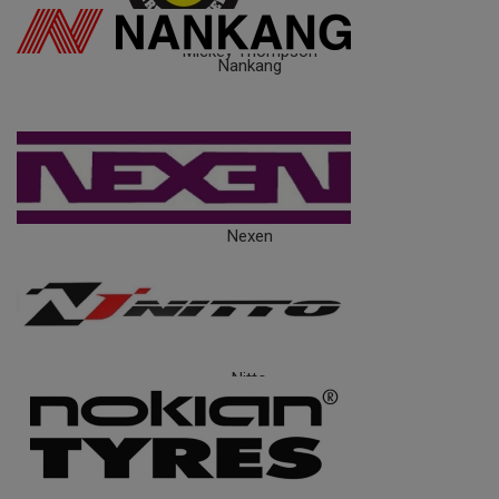
Mickey Thompson
Nankang
Nexen
Nitto