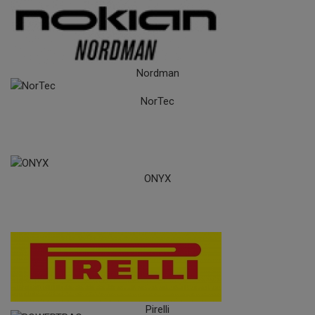
Nokian
Nordman
NorTec
ONYX
Pirelli