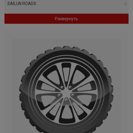
SAILUN ROADX
GRIPMAX
Развернуть
SUNFULL
UNIGRIP
WINDFORCE
AMTEL
GT RADIAL
TYREX
ROADSTONE
GENERAL (ГРУППА CONTINENTAL)