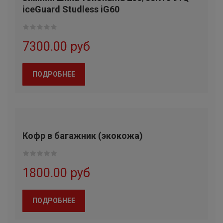
iceGuard Studless iG60
BFGOODRICH
TORERO
7300.00 руб
FORMULA
ПОДРОБНЕЕ
MATADOR
TIGAR
CACHLAND
Кофр в багажник (экокожа)
VOLTYRE
1800.00 руб
TRACMAX
NITTO
ПОДРОБНЕЕ
PIRELLI