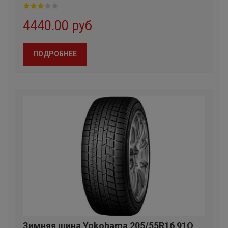
NORTEC
4440.00 руб
FEDERAL
ПОДРОБНЕЕ
DOUBLESTAR
POWERTRAC
ROYALBLACK
TOYO
EVERGREEN
MARSHAL
NOKIAN
CONTINENTAL
Зимняя шина Yokohama 205/55R16 91Q