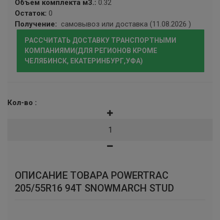
Объем комплекта м3.:
0.32
Остаток:
0
ВОЛТАЙР
Получение:
самовывоз или доставка (11.08.2026 )
KINGSTAR
РАССЧИТАТЬ ДОСТАВКУ ТРАНСПОРТНЫМИ
КОМПАНИЯМИ(ДЛЯ РЕГИОНОВ КРОМЕ
ЧЕЛЯБИНСК, ЕКАТЕРИНБУРГ,УФА)
GOLDSTONE
GOODRIDE
Кол-во :
WESTLAKE
MAXXIS
RAPID
ОПИСАНИЕ ТОВАРА POWERTRAC
AUTOGREEN
205/55R16 94Т SNOWMARCH STUD
ROADMARCH