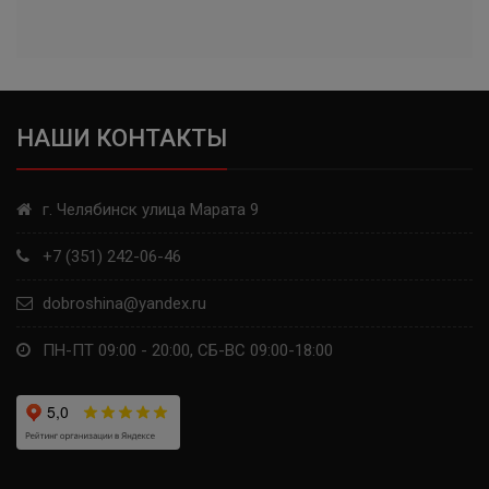
LINGLONG
KORMORAN
НАШИ КОНТАКТЫ
YOKOHAMA
VIATTI
г. Челябинск улица Марата 9
NORDMAN
+7 (351) 242-06-46
BRIDGESTONE
dobroshina@yandex.ru
GOODYEAR
ПН-ПТ 09:00 - 20:00, СБ-ВС 09:00-18:00
MICHELIN
GISLAVED