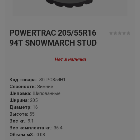
КАМА
TUNGA
POWERTRAC 205/55R16
SAILUN
94Т SNOWMARCH STUD
LAUFENN
Нет в наличии
COMFORSER
LANDSAIL
Код товара:
S0-PO854H1
Сезоность:
Зимние
Шиповка:
Шипованные
RAZI
Ширина:
205
Диаметр:
16
APLUS
Высота:
55
Вес кг.:
9.1
WINDPOWER
Вес комплекта кг.:
36.4
Объем м3.:
0.08
FORWARD