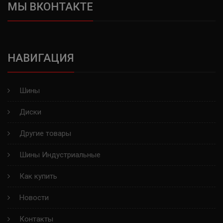
NEXEN
МЫ ВКОНТАКТЕ
HANKOOK
ATTAR
НАВИГАЦИЯ
GENERAL TIRE
Шины
CORDIANT
Диски
FIRESTONE
Другие товары
KUMHO
Шины Индустриальные
ARIVO
Как купить
SATOYA
Новости
HIFLY
Контакты