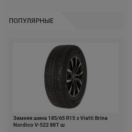
IKON TYRES
ROTALLA
ПОПУЛЯРНЫЕ
АЛТАЙШИНА
BARS
LANDSPIDER
NANKANG
ONYX
ANTARES
FORTUNE
Зимняя шина 185/65 R15 з Viatti Brina
ROADCRUZA
Nordico V-522 88T ш