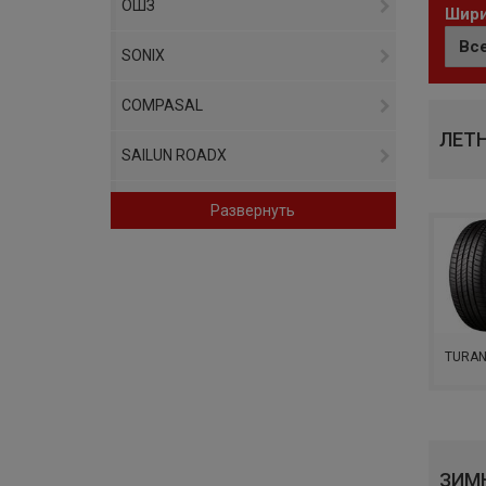
ОШЗ
Шири
SONIX
COMPASAL
ЛЕТ
SAILUN ROADX
GRIPMAX
Развернуть
SUNFULL
UNIGRIP
WINDFORCE
TURAN
AMTEL
GT RADIAL
ЗИМ