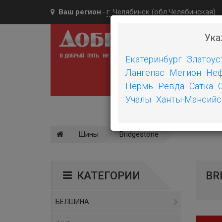
Ваш регион
г. Челябинск (обл.Челябинская)
-
Ука
Екатеринбург
Златоус
Лангепас
Мегион
Неф
ШИН
Пермь
Ревда
Сатка
Учалы
Ханты-Мансийс
Шины
Bridgestone
КАТЕГОРИИ
BR
БЕЛШИНА