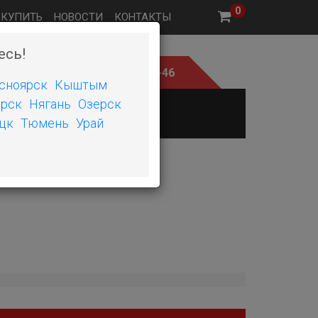
0
 КУПИТЬ
НОВОСТИ
КОНТАКТЫ
есь!
ните нам
+7 (351) 242-06-46
сноярск
Кыштым
рск
Нягань
Озерск
Е
ШИНОМОНТАЖ
цк
Тюмень
Урай