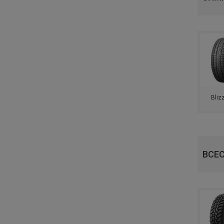
TYREX
ROADSTONE
GENERAL (ГРУППА CONTINENTAL)
КАМА
Bliz
TUNGA
SAILUN
LAUFENN
ВСЕ
COMFORSER
LANDSAIL
RAZI