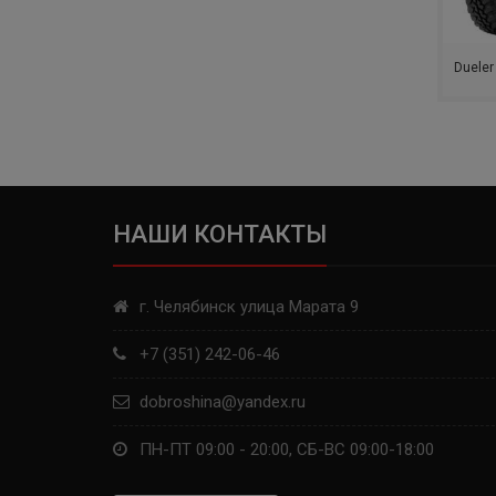
APLUS
Dueler
WINDPOWER
FORWARD
ВОЛТАЙР
НАШИ КОНТАКТЫ
KINGSTAR
GOLDSTONE
г. Челябинск улица Марата 9
GOODRIDE
+7 (351) 242-06-46
WESTLAKE
dobroshina@yandex.ru
MAXXIS
ПН-ПТ 09:00 - 20:00, СБ-ВС 09:00-18:00
RAPID