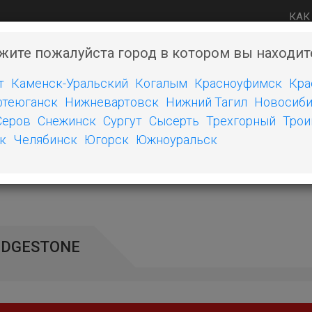
КАК
жите пожалуйста город в котором вы находит
Мы готовы помочь, зво
т
Каменск-Уральский
Когалым
Красноуфимск
Кра
теюганск
Нижневартовск
Нижний Тагил
Новосиби
Ы
ДИСКИ
ДРУГИЕ ТОВАРЫ
ШИНЫ ИНДУСТРИАЛЬНЫ
Серов
Снежинск
Сургут
Сысерть
Трехгорный
Трои
к
Челябинск
Югорск
Южноуральск
IDGESTONE