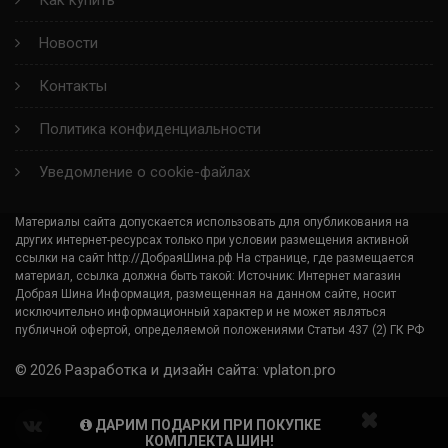
Как купить
MICKEY THOMPSON
Новости
TRIANGLE
Контакты
GINELL
Политика конфиденциальности
METZELER
Уведомление о cookie-файлах
ILINK
Материалы сайта допускается использовать для опубликования на
других интернет-ресурсах только при условии размещения активной
КИРОВ
ссылки на сайт http://ДобраяШина.рф На странице, где размещается
материал, ссылка должна быть такой: Источник: Интернет магазин
Добрая Шина Информация, размещенная на данном сайте, носит
DELINTE
исключительно информационный характер и не может являться
публичной офертой, определяемой положениями Статьи 437 (2) ГК РФ
CENTARA
Разработка и дизайн сайта: vplaton.pro
© 2026
ДАРИМ ПОДАРКИ ПРИ ПОКУПКЕ
КОМПЛЕКТА ШИН!