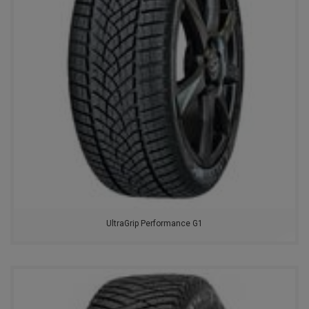
NORTEC
FEDERAL
DOUBLESTAR
POWERTRAC
ROYALBLACK
TOYO
EVERGREEN
UltraGrip Performance G1
MARSHAL
NOKIAN
CONTINENTAL