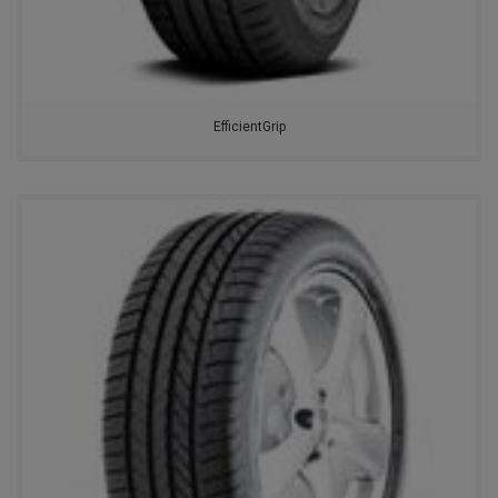
ВОЛТАЙР
KINGSTAR
EfficientGrip
GOLDSTONE
GOODRIDE
WESTLAKE
MAXXIS
RAPID
AUTOGREEN
ROADMARCH