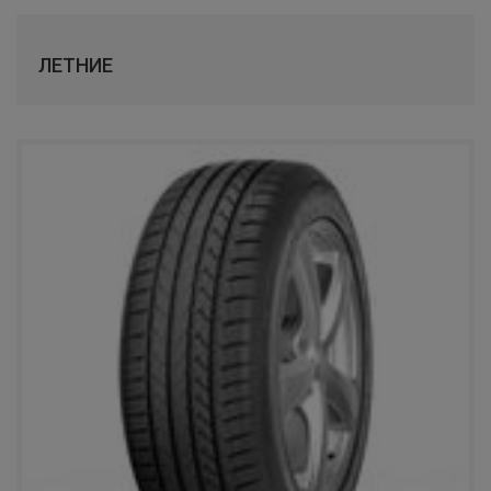
КАМА
ЛЕТНИЕ
TUNGA
SAILUN
LAUFENN
COMFORSER
LANDSAIL
RAZI
APLUS
WINDPOWER
FORWARD