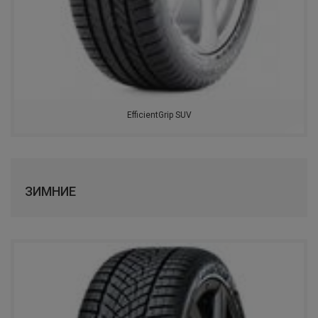
IKON TYRES
ROTALLA
АЛТАЙШИНА
BARS
EfficientGrip SUV
LANDSPIDER
NANKANG
ЗИМНИЕ
ONYX
ANTARES
FORTUNE
ROADCRUZA