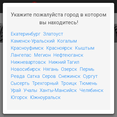
0
КАК КУПИТЬ
НОВОСТИ
КОНТАКТЫ
Укажите пожалуйста город в котором
вы находитесь!
+7 (351) 242-06-46
Toggl
naviga
Екатеринбург
Златоуст
Каменск-Уральский
Когалым
Красноуфимск
Красноярск
Кыштым
Лангепас
Мегион
Нефтеюганск
КАТЕГОРИИ
Нижневартовск
Нижний Тагил
Новосибирск
Нягань
Озерск
Пермь
БЕЛШИНА
Ревда
Сатка
Серов
Снежинск
Сургут
Сысерть
Трехгорный
Троицк
Тюмень
ОШЗ
Урай
Учалы
Ханты-Мансийск
Челябинск
SONIX
Югорск
Южноуральск
COMPASAL