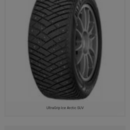
BFGOODRICH
TORERO
FORMULA
MATADOR
TIGAR
CACHLAND
VOLTYRE
TRACMAX
UltraGrip Ice Arctic SUV
NITTO
PIRELLI