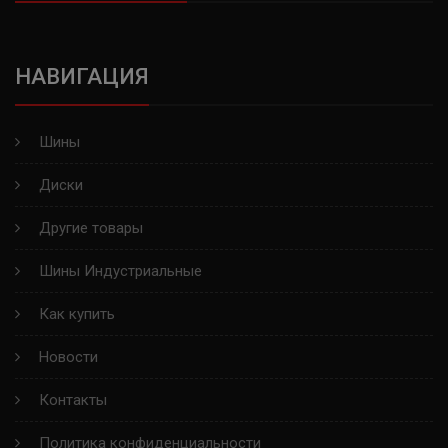
ВОЛТАЙР
НАВИГАЦИЯ
KINGSTAR
GOLDSTONE
Шины
GOODRIDE
Диски
WESTLAKE
Другие товары
MAXXIS
Шины Индустриальные
RAPID
Как купить
Новости
AUTOGREEN
Контакты
ROADMARCH
Политика конфиденциальности