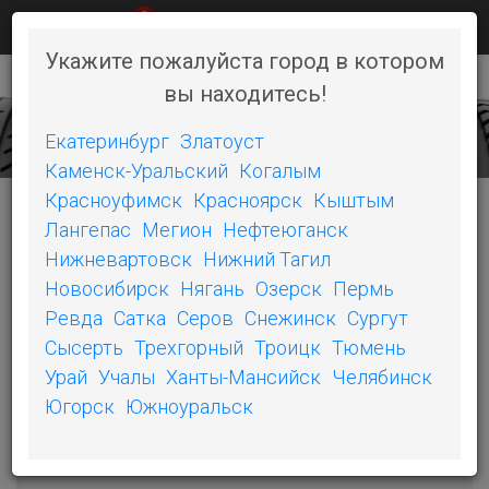
0
КАК КУПИТЬ
НОВОСТИ
КОНТАКТЫ
Укажите пожалуйста город в котором
вы находитесь!
+7 (351) 242-06-46
Toggl
naviga
Екатеринбург
Златоуст
Каменск-Уральский
Когалым
Красноуфимск
Красноярск
Кыштым
Лангепас
Мегион
Нефтеюганск
КАТЕГОРИИ
Нижневартовск
Нижний Тагил
Новосибирск
Нягань
Озерск
Пермь
БЕЛШИНА
Ревда
Сатка
Серов
Снежинск
Сургут
Сысерть
Трехгорный
Троицк
Тюмень
ОШЗ
Урай
Учалы
Ханты-Мансийск
Челябинск
SONIX
Югорск
Южноуральск
COMPASAL