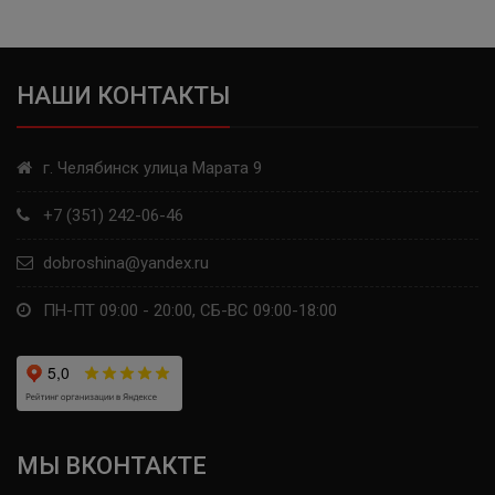
КАМА
TUNGA
НАШИ КОНТАКТЫ
SAILUN
г. Челябинск улица Марата 9
LAUFENN
+7 (351) 242-06-46
COMFORSER
dobroshina@yandex.ru
LANDSAIL
ПН-ПТ 09:00 - 20:00, СБ-ВС 09:00-18:00
RAZI
APLUS
WINDPOWER
МЫ ВКОНТАКТЕ
FORWARD