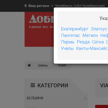
Ваш регион
г. Челябинск (обл.Челябинская)
-
Ука
Екатеринбург
Златоус
Лангепас
Мегион
Неф
ШИН
Пермь
Ревда
Сатка
Учалы
Ханты-Мансийс
Шины
Viatti
КАТЕГОРИИ
VI
БЕЛШИНА