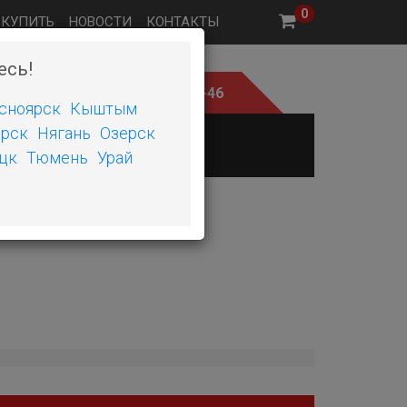
0
 КУПИТЬ
НОВОСТИ
КОНТАКТЫ
есь!
ните нам
+7 (351) 242-06-46
сноярск
Кыштым
рск
Нягань
Озерск
Е
ШИНОМОНТАЖ
цк
Тюмень
Урай