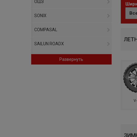
ОШЗ
Шири
SONIX
COMPASAL
ЛЕТ
SAILUN ROADX
GRIPMAX
Развернуть
SUNFULL
UNIGRIP
WINDFORCE
V
AMTEL
GT RADIAL
ЗИМ