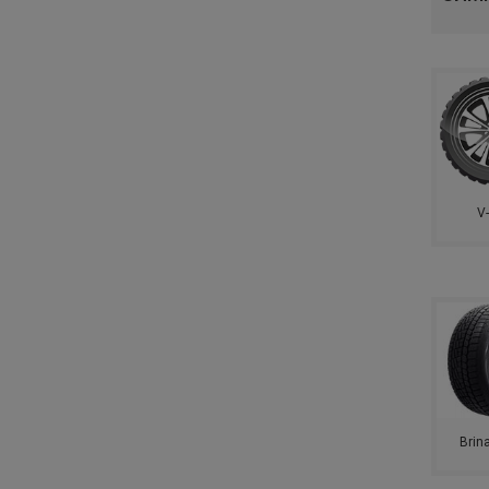
TYREX
ROADSTONE
GENERAL (ГРУППА CONTINENTAL)
КАМА
V
TUNGA
SAILUN
LAUFENN
COMFORSER
LANDSAIL
Brin
RAZI