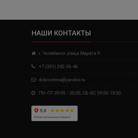
APLUS
WINDPOWER
НАШИ КОНТАКТЫ
FORWARD
ВОЛТАЙР
г. Челябинск улица Марата 9
KINGSTAR
+7 (351) 242-06-46
dobroshina@yandex.ru
GOLDSTONE
ПН-ПТ 09:00 - 20:00, СБ-ВС 09:00-18:00
GOODRIDE
WESTLAKE
MAXXIS
RAPID