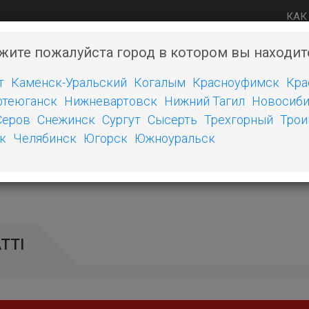
КАК
жите пожалуйста город в котором вы находит
Мы готовы помочь, зво
т
Каменск-Уральский
Когалым
Красноуфимск
Кра
теюганск
Нижневартовск
Нижний Тагил
Новосиби
Ы
ДИСКИ
ДРУГИЕ ТОВАРЫ
ШИНЫ ИНДУСТРИАЛЬНЫ
Серов
Снежинск
Сургут
Сысерть
Трехгорный
Трои
к
Челябинск
Югорск
Южноуральск
ATTI