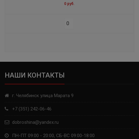
0 руб.
S1
ROAD 5 TRAIL
ROAD CLASSIC
POWER RS
PILOT ALPIN4 ASYMMETRIC
НАШИ КОНТАКТЫ
ENERGY XM2 +
PRIMACY 3 ZP
г. Челябинск улица Марата 9
PILOT SPORT CUP + N1
+7 (351) 242-06-46
AGILIS TL
dobroshina@yandex.ru
STARCROSS 5 MINI
ПН-ПТ 09:00 - 20:00, СБ-ВС 09:00-18:00