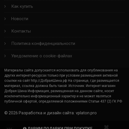
Как купить
X- ICE NORTH 4 ZP RUN FLAT
Новости
ALPIN 6
Контакты
PILOT ALPIN 4 ZP
Политика конфиденциальности
LATITUDE X-ICE 2
Уведомление о cookie-файлах
ALPIN 4 ZP
Материалы сайта допускается использовать для опубликования на
других интернет-ресурсах только при условии размещения активной
SIRAC
ссылки на сайт http://ДобраяШина.рф На странице, где размещается
материал, ссылка должна быть такой: Источник: Интернет магазин
LATITUDE SPORT 3 ACOUSTIC
Добрая Шина Информация, размещенная на данном сайте, носит
исключительно информационный характер и не может являться
публичной офертой, определяемой положениями Статьи 437 (2) ГК РФ
PILOT POWER 3 SC
Разработка и дизайн сайта: vplaton.pro
© 2026
ALPIN A4
ДАРИМ ПОДАРКИ ПРИ ПОКУПКЕ