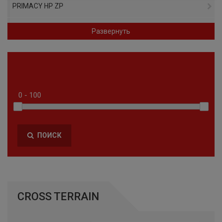
PRIMACY HP ZP
PRIMACY 4
Развернуть
PILOT ALPIN 5 SUV ZP
AGILIS CROSSCLIMATE
PILOT SPORT A/S PLUS
PILOT ALPIN 5 SUV
ПОИСК
CROSSCLIMATE 2
A/S TL RBL
PILOT ALPIN PA5
CROSS TERRAIN
PREMIER