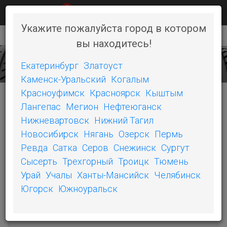
0
КАК КУПИТЬ
НОВОСТИ
КОНТАКТЫ
Укажите пожалуйста город в котором
вы находитесь!
+7 (351) 242-06-46
Toggl
naviga
Екатеринбург
Златоуст
Каменск-Уральский
Когалым
Красноуфимск
Красноярск
Кыштым
Лангепас
Мегион
Нефтеюганск
КАТЕГОРИИ
Нижневартовск
Нижний Тагил
Новосибирск
Нягань
Озерск
Пермь
POWER PURE SC
Ревда
Сатка
Серов
Снежинск
Сургут
Сысерть
Трехгорный
Троицк
Тюмень
PILOT SPORT 4
Урай
Учалы
Ханты-Мансийск
Челябинск
PRIMACY LC
Югорск
Южноуральск
PS3