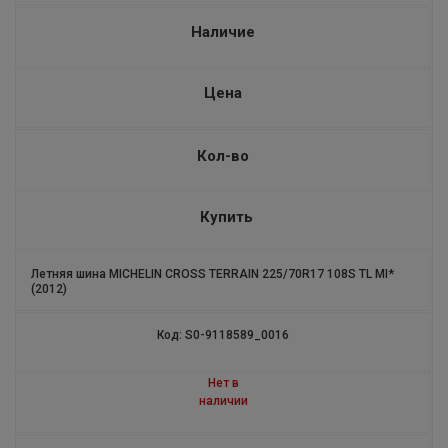
STARCROSS 5 SAND
Наличие
ALPIN4
Цена
CROSS TERRAIN
PILOT EXALTO 2
Кол-во
ALPIN А5 SELFSEAL
Купить
COMMANDER III CRUISER
Летняя шина MICHELIN CROSS TERRAIN 225/70R17 108S TL MI*
PILOT ALPIN5 SUV
(2012)
PILOT SPORT 4 ZP
Код: S0-9118589_0016
ROAD 5 GT
Нет в
наличии
PILOT SPORT 4 SUV