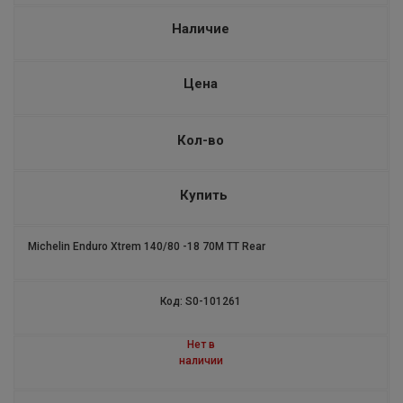
STARCROSS 5 SAND
Наличие
ALPIN4
Цена
CROSS TERRAIN
PILOT EXALTO 2
Кол-во
ALPIN А5 SELFSEAL
Купить
COMMANDER III CRUISER
Michelin Enduro Xtrem 140/80 -18 70M TT Rear
PILOT ALPIN5 SUV
PILOT SPORT 4 ZP
Код: S0-101261
ROAD 5 GT
Нет в
наличии
PILOT SPORT 4 SUV