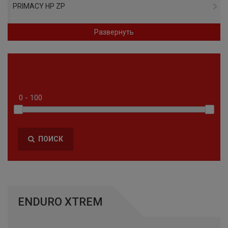
PRIMACY HP ZP
PRIMACY 4
Развернуть
PILOT ALPIN 5 SUV ZP
AGILIS CROSSCLIMATE
PILOT SPORT A/S PLUS
PILOT ALPIN 5 SUV
ПОИСК
CROSSCLIMATE 2
A/S TL RBL
PILOT ALPIN PA5
ENDURO XTREM
PREMIER