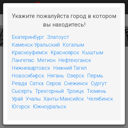
0
КАК КУПИТЬ
НОВОСТИ
КОНТАКТЫ
Укажите пожалуйста город в котором
вы находитесь!
+7 (351) 242-06-46
Toggl
naviga
Екатеринбург
Златоуст
Каменск-Уральский
Когалым
Красноуфимск
Красноярск
Кыштым
Лангепас
Мегион
Нефтеюганск
КАТЕГОРИИ
Нижневартовск
Нижний Тагил
Новосибирск
Нягань
Озерск
Пермь
POWER PURE SC
Ревда
Сатка
Серов
Снежинск
Сургут
Сысерть
Трехгорный
Троицк
Тюмень
PILOT SPORT 4
Урай
Учалы
Ханты-Мансийск
Челябинск
PRIMACY LC
Югорск
Южноуральск
PS3