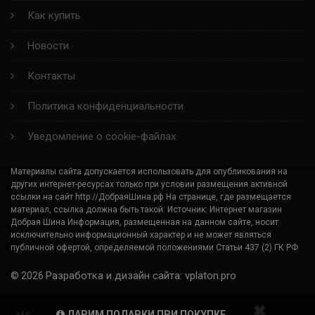
Как купить
X- ICE NORTH 4 ZP RUN FLAT
Новости
ALPIN 6
Контакты
PILOT ALPIN 4 ZP
Политика конфиденциальности
LATITUDE X-ICE 2
Уведомление о cookie-файлах
ALPIN 4 ZP
Материалы сайта допускается использовать для опубликования на
других интернет-ресурсах только при условии размещения активной
SIRAC
ссылки на сайт http://ДобраяШина.рф На странице, где размещается
материал, ссылка должна быть такой: Источник: Интернет магазин
LATITUDE SPORT 3 ACOUSTIC
Добрая Шина Информация, размещенная на данном сайте, носит
исключительно информационный характер и не может являться
публичной офертой, определяемой положениями Статьи 437 (2) ГК РФ
PILOT POWER 3 SC
Разработка и дизайн сайта: vplaton.pro
© 2026
ALPIN A4
ДАРИМ ПОДАРКИ ПРИ ПОКУПКЕ