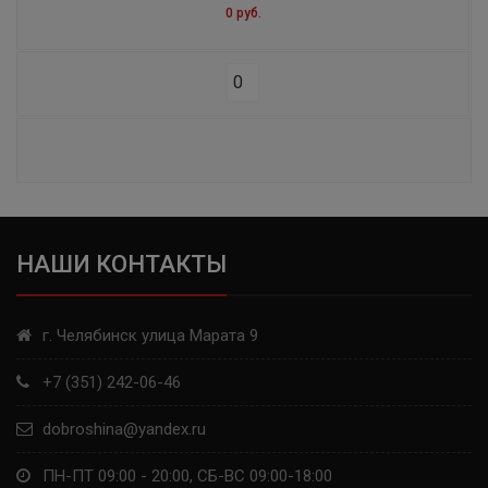
0 руб.
S1
ROAD 5 TRAIL
ROAD CLASSIC
POWER RS
PILOT ALPIN4 ASYMMETRIC
НАШИ КОНТАКТЫ
ENERGY XM2 +
PRIMACY 3 ZP
г. Челябинск улица Марата 9
PILOT SPORT CUP + N1
+7 (351) 242-06-46
AGILIS TL
dobroshina@yandex.ru
STARCROSS 5 MINI
ПН-ПТ 09:00 - 20:00, СБ-ВС 09:00-18:00