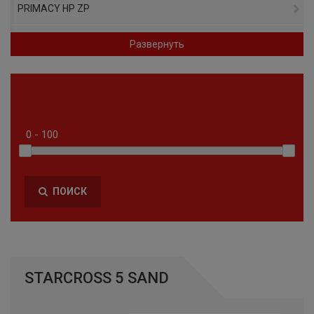
PRIMACY HP ZP
PRIMACY 4
Развернуть
PILOT ALPIN 5 SUV ZP
AGILIS CROSSCLIMATE
PILOT SPORT A/S PLUS
PILOT ALPIN 5 SUV
ПОИСК
CROSSCLIMATE 2
A/S TL RBL
PILOT ALPIN PA5
STARCROSS 5 SAND
PREMIER