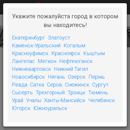
0
КАК КУПИТЬ
НОВОСТИ
КОНТАКТЫ
Укажите пожалуйста город в котором
вы находитесь!
+7 (351) 242-06-46
Toggl
naviga
Екатеринбург
Златоуст
Каменск-Уральский
Когалым
Красноуфимск
Красноярск
Кыштым
Лангепас
Мегион
Нефтеюганск
КАТЕГОРИИ
Нижневартовск
Нижний Тагил
Новосибирск
Нягань
Озерск
Пермь
POWER PURE SC
Ревда
Сатка
Серов
Снежинск
Сургут
Сысерть
Трехгорный
Троицк
Тюмень
PILOT SPORT 4
Урай
Учалы
Ханты-Мансийск
Челябинск
PRIMACY LC
Югорск
Южноуральск
PS3