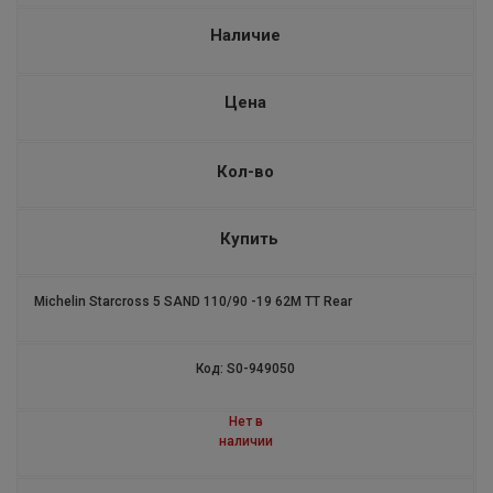
STARCROSS 5 SAND
Наличие
ALPIN4
Цена
CROSS TERRAIN
PILOT EXALTO 2
Кол-во
ALPIN А5 SELFSEAL
Купить
COMMANDER III CRUISER
Michelin Starcross 5 SAND 110/90 -19 62M TT Rear
PILOT ALPIN5 SUV
PILOT SPORT 4 ZP
Код: S0-949050
ROAD 5 GT
Нет в
наличии
PILOT SPORT 4 SUV