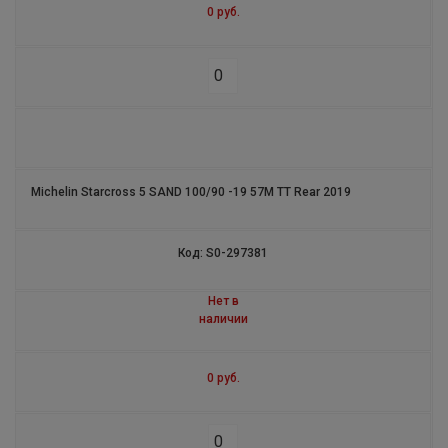
0 руб.
S1
ROAD 5 TRAIL
ROAD CLASSIC
POWER RS
Michelin Starcross 5 SAND 100/90 -19 57M TT Rear 2019
PILOT ALPIN4 ASYMMETRIC
ENERGY XM2 +
Код: S0-297381
PRIMACY 3 ZP
Нет в
наличии
PILOT SPORT CUP + N1
0 руб.
AGILIS TL
STARCROSS 5 MINI