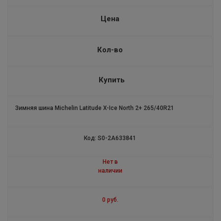
LATITUDE ALPIN 2
Цена
ENERGY SAVER +
AGILIS ALPIN
Кол-во
LATITUDE TOUR
Купить
ALPIN A5
Зимняя шина Michelin Latitude X-Ice North 2+ 265/40R21
CROSSCLIMATE
X-ICE NORTH
Код: S0-2A633841
PILOT SPORT CUP 2
Нет в
наличии
PRIMACY HP
0 руб.
LT A/S