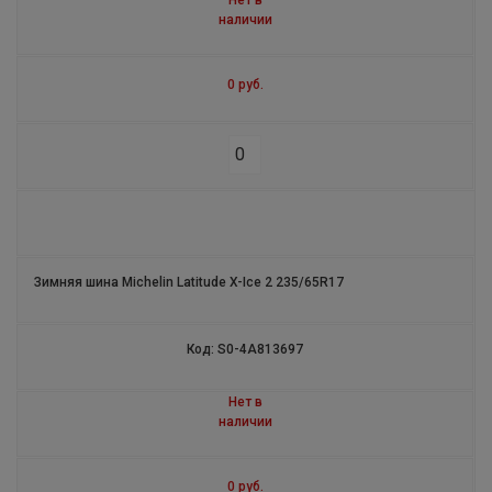
Нет в
PRIMACY 5
наличии
PILOT ROAD 4 SC
0 руб.
PILOT ROAD 4 GT
SCORCHER 11
ENDURO HARD
STARCROSS 5 MEDIUM
Зимняя шина Michelin Latitude X-Ice 2 235/65R17
PILOT POWER
Код: S0-4A813697
ENDURO XTREM
Нет в
PILOT STREET
наличии
SCORCHER 31
0 руб.