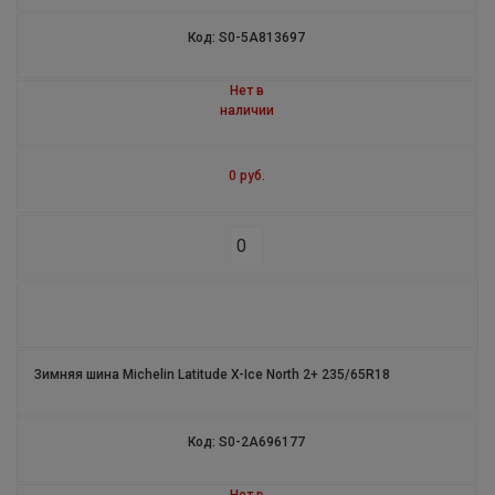
Код: S0-5A813697
X-ICE NORTH 4 SUV
Нет в
AGILIS 3
наличии
PRIMACY ALPIN PA3
0 руб.
ALPIN A3
LATITUDE X-ICE
PILOT ALPIN 5
PILOT ALPIN PA3 N0
Зимняя шина Michelin Latitude X-Ice North 2+ 235/65R18
LATITUDE X-ICE NORTH 2
Код: S0-2A696177
ALPIN 7