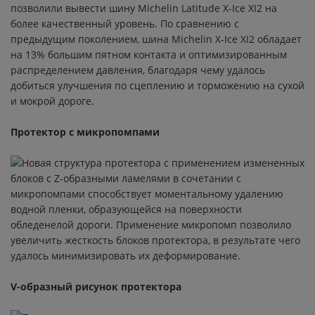
STARCROSS 5 SAND
позволили вывести шину Michelin Latitude X-Ice XI2 на
более качественный уровень. По сравнению с
ALPIN4
предыдущим поколением, шина Michelin X-Ice XI2 обладает
на 13% большим пятном контакта и оптимизированным
CROSS TERRAIN
распределением давления, благодаря чему удалось
добиться улучшения по сцеплению и торможению на сухой
PILOT EXALTO 2
и мокрой дороге.
Протектор с микропомпами
ALPIN А5 SELFSEAL
Новая структура протектора с применением измененных
COMMANDER III CRUISER
блоков с Z-образными ламелями в сочетании с
микропомпами способствует моментальному удалению
PILOT ALPIN5 SUV
водной пленки, образующейся на поверхности
обледенелой дороги. Применение микропомп позволило
PILOT SPORT 4 ZP
увеличить жесткость блоков протектора, в результате чего
удалось минимизировать их деформирование.
ROAD 5 GT
V-образный рисунок протектора
PILOT SPORT 4 SUV