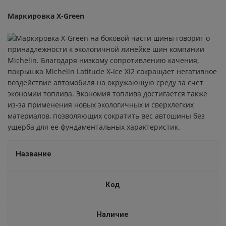
Маркировка X-Green
X- ICE NORTH 4 ZP RUN FLAT
Маркировка X-Green на боковой части шины говорит о
ALPIN 6
принадлежности к экологичной линейке шин компании
Michelin. Благодаря низкому сопротивлению качения,
PILOT ALPIN 4 ZP
покрышка Michelin Latitude X-Ice XI2 сокращает негативное
воздействие автомобиля на окружающую среду за счет
LATITUDE X-ICE 2
экономии топлива. Экономия топлива достигается также
из-за применения новых экологичных и сверхлегких
ALPIN 4 ZP
материалов, позволяющих сократить вес автошины без
ущерба для ее фундаментальных характеристик.
SIRAC
Название
LATITUDE SPORT 3 ACOUSTIC
PILOT POWER 3 SC
Код
ALPIN A4
Наличие