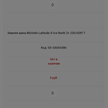
PILOT ALPIN PA3
PRIMACY ALL SEASON
PILOT PRIMACY
Зимняя шина Michelin Latitude X-Ice North 2+ 235/65R17
LATITUDE ALPIN
Код: S0-3A654386
LATITUDE ALPIN HP
LATITUDE X-ICE NORTH
Нет в
наличии
4X4 DIAMARIS
0 руб.
PILOT ALPIN PA4
ENERGY SAVER
LATITUDE CROSS