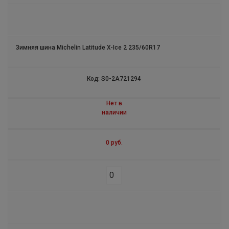
PILOT EXALTO
PILOT SPORT 3 ZP
Зимняя шина Michelin Latitude X-Ice 2 235/60R17
PILOT SUPER SPORT ZP
Код: S0-2A721294
PILOT SPORT 2
Нет в
PILOT SPORT 3
наличии
X-ICE 3
0 руб.
X-ICE NORTH 2
X-ICE NORTH 3
ALPIN 5 ZP
PILOT POWER 3