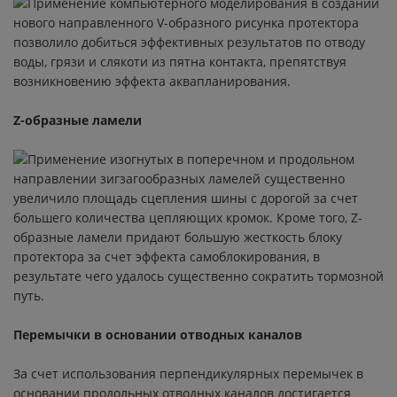
Применение компьютерного моделирования в создании
S1
нового направленного V-образного рисунка протектора
позволило добиться эффективных результатов по отводу
ROAD 5 TRAIL
воды, грязи и слякоти из пятна контакта, препятствуя
возникновению эффекта аквапланирования.
ROAD CLASSIC
Z-образные ламели
POWER RS
Применение изогнутых в поперечном и продольном
PILOT ALPIN4 ASYMMETRIC
направлении зигзагообразных ламелей существенно
увеличило площадь сцепления шины с дорогой за счет
большего количества цепляющих кромок. Кроме того, Z-
ENERGY XM2 +
образные ламели придают большую жесткость блоку
протектора за счет эффекта самоблокирования, в
PRIMACY 3 ZP
результате чего удалось существенно сократить тормозной
путь.
PILOT SPORT CUP + N1
Перемычки в основании отводных каналов
AGILIS TL
За счет использования перпендикулярных перемычек в
STARCROSS 5 MINI
основании продольных отводных каналов достигается