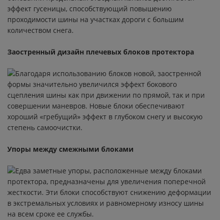
эффект гусеницы, способствующий повышению
BOPPER
проходимости шины на участках дороги с большим
количеством снега.
STARCROSS 5 SOFT
Заостренный дизайн плечевых блоков протектора
PILOT SPORT A/S 3
Благодаря использованию блоков новой, заостренной
PILOT ALPIN 4
формы значительно увеличился эффект бокового
сцепления шины как при движении по прямой, так и при
LATITUDE X-ICE NORTH 2 +
совершении маневров. Новые блоки обеспечивают
хороший «гребущий» эффект в глубоком снегу и высокую
X-ICE NORTH 4
степень самоочистки.
Упоры между смежными блоками
PILOT SPORT EV
Едва заметные упоры, расположенные между блоками
PILOT SPORT 5
протектора, предназначены для увеличения поперечной
жесткости. Эти блоки способствуют снижению деформации
PRIMACY 4+
в экстремальных условиях и равномерному износу шины
на всем сроке ее службы.
X- ICE NORTH 4 SUV XL ZP RUN FLAT