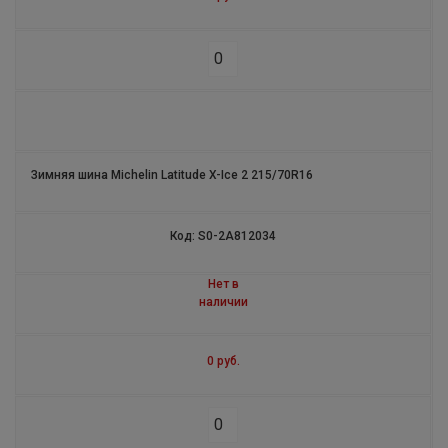
POWER SUPERMOTO C
PILOT ALPIN PA4 ZP
LATITUDE ALPIN A2
ALPIN 5
Зимняя шина Michelin Latitude X-Ice 2 215/70R16
CROSSCLIMATE SUV
Код: S0-2A812034
AGILIS 51 SNOW-ICE
Нет в
AGILIS
наличии
AGILIS 51
0 руб.
PILOT EXALTO PE2
LATITUDE DIAMARIS