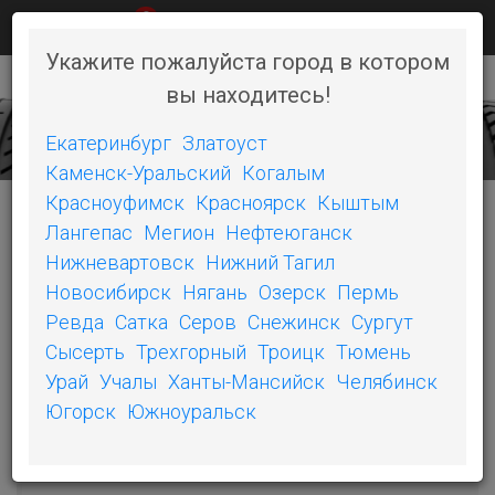
0
КАК КУПИТЬ
НОВОСТИ
КОНТАКТЫ
Укажите пожалуйста город в котором
вы находитесь!
+7 (351) 242-06-46
Toggl
naviga
Екатеринбург
Златоуст
Каменск-Уральский
Когалым
Красноуфимск
Красноярск
Кыштым
Лангепас
Мегион
Нефтеюганск
КАТЕГОРИИ
Нижневартовск
Нижний Тагил
Новосибирск
Нягань
Озерск
Пермь
POWER PURE SC
Ревда
Сатка
Серов
Снежинск
Сургут
Сысерть
Трехгорный
Троицк
Тюмень
PILOT SPORT 4
Урай
Учалы
Ханты-Мансийск
Челябинск
PRIMACY LC
Югорск
Южноуральск
PS3