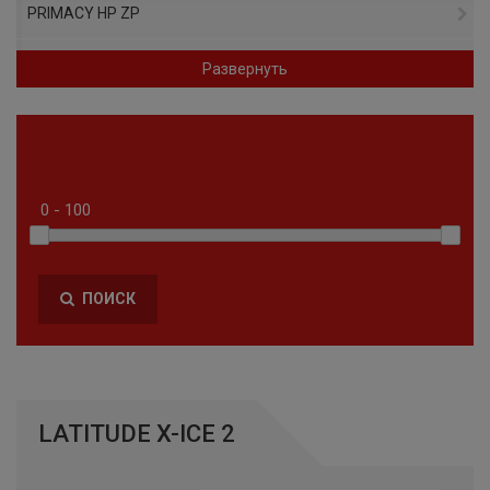
PRIMACY HP ZP
PRIMACY 4
Развернуть
PILOT ALPIN 5 SUV ZP
AGILIS CROSSCLIMATE
PILOT SPORT A/S PLUS
PILOT ALPIN 5 SUV
ПОИСК
CROSSCLIMATE 2
A/S TL RBL
PILOT ALPIN PA5
LATITUDE X-ICE 2
PREMIER