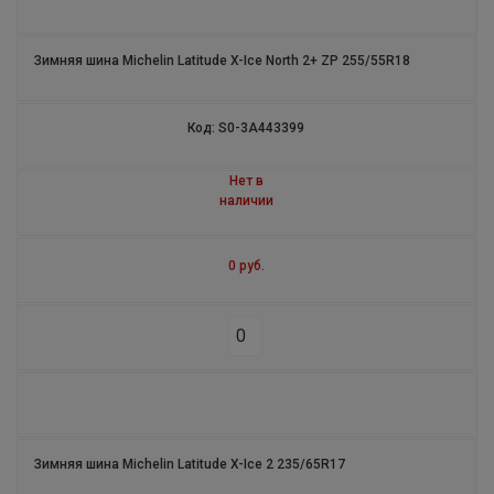
LATITUDE TOUR HP
Зимняя шина Michelin Latitude X-Ice North 2+ ZP 255/55R18
CROSSCLIMATE +
Код: S0-3A443399
AGILIS +
Нет в
PRIMACY 3
наличии
ENERGY XM2
0 руб.
AGILIS X-ICE NORTH
LATITUDE SPORT
PILOT SPORT 4 S
LATITUDE SPORT 3
Зимняя шина Michelin Latitude X-Ice 2 235/65R17
PILOT SUPER SPORT