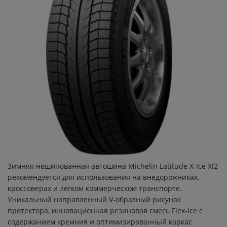
S83
PILOT ROAD 3
PILOT ROAD 4
PILOT ROAD 2
ANAKEE WILD
CITY GRIP 2
COMMANDER III TOURING
Зимняя нешипованная автошина Michelin Latitude X-Ice XI2
рекомендуется для использования на внедорожниках,
POWER 5
кроссоверах и легком коммерческом транспорте.
Уникальный направленный V-образный рисунок
POWER SUPERMOTO RAIN
протектора, инновационная резиновая смесь Flex-Ice с
содержанием кремния и оптимизированный каркас