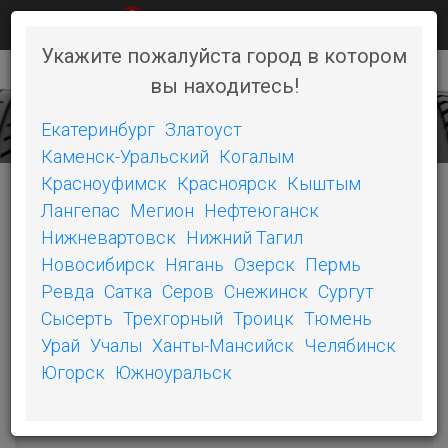
0
КАК КУПИТЬ
НОВОСТИ
КОНТАКТЫ
Укажите пожалуйста город в котором
вы находитесь!
+7 (351) 242-06-46
Toggl
naviga
Екатеринбург
Златоуст
Каменск-Уральский
Когалым
Красноуфимск
Красноярск
Кыштым
Лангепас
Мегион
Нефтеюганск
КАТЕГОРИИ
Нижневартовск
Нижний Тагил
Новосибирск
Нягань
Озерск
Пермь
POWER PURE SC
Ревда
Сатка
Серов
Снежинск
Сургут
Сысерть
Трехгорный
Троицк
Тюмень
PILOT SPORT 4
Урай
Учалы
Ханты-Мансийск
Челябинск
PRIMACY LC
Югорск
Южноуральск
PS3