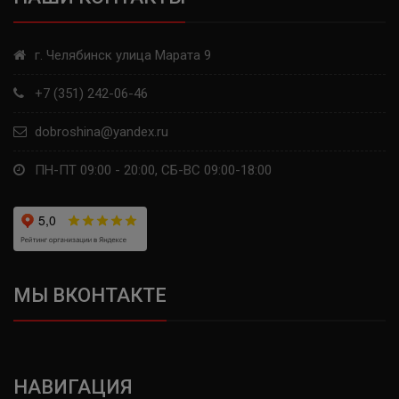
LATITUDE ALPIN 2
ENERGY SAVER +
г. Челябинск улица Марата 9
AGILIS ALPIN
+7 (351) 242-06-46
LATITUDE TOUR
dobroshina@yandex.ru
ALPIN A5
ПН-ПТ 09:00 - 20:00, СБ-ВС 09:00-18:00
CROSSCLIMATE
X-ICE NORTH
PILOT SPORT CUP 2
МЫ ВКОНТАКТЕ
PRIMACY HP
LT A/S
НАВИГАЦИЯ