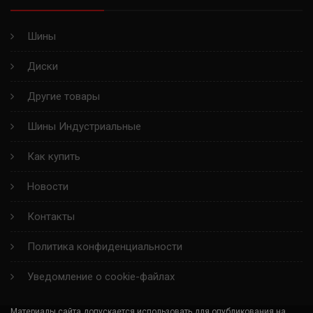
PILOT ALPIN PA3
Шины
PRIMACY ALL SEASON
Диски
PILOT PRIMACY
Другие товары
LATITUDE ALPIN
Шины Индустриальные
LATITUDE ALPIN HP
Как купить
LATITUDE X-ICE NORTH
Новости
4X4 DIAMARIS
Контакты
PILOT ALPIN PA4
Политика конфиденциальности
ENERGY SAVER
Уведомление о cookie-файлах
LATITUDE CROSS
Материалы сайта допускается использовать для опубликования на