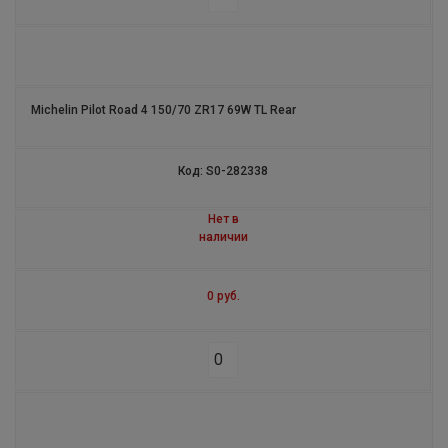
BOPPER
STARCROSS 5 SOFT
Michelin Pilot Road 4 150/70 ZR17 69W TL Rear
PILOT SPORT A/S 3
PILOT ALPIN 4
Код: S0-282338
LATITUDE X-ICE NORTH 2 +
Нет в
наличии
X-ICE NORTH 4
0 руб.
PILOT SPORT EV
PILOT SPORT 5
PRIMACY 4+
X- ICE NORTH 4 SUV XL ZP RUN FLAT