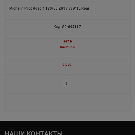
Michelin Pilot Road 4 180/55 ZR17 73W TL Rear
X- ICE NORTH 4 ZP RUN FLAT
ALPIN 6
Код: S0-694117
PILOT ALPIN 4 ZP
Нет в
наличии
LATITUDE X-ICE 2
0 руб.
ALPIN 4 ZP
SIRAC
LATITUDE SPORT 3 ACOUSTIC
PILOT POWER 3 SC
ALPIN A4
НАШИ КОНТАКТЫ