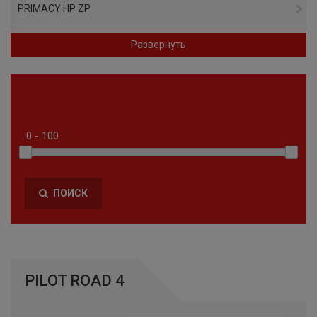
PRIMACY HP ZP
PRIMACY 4
Развернуть
PILOT ALPIN 5 SUV ZP
AGILIS CROSSCLIMATE
PILOT SPORT A/S PLUS
PILOT ALPIN 5 SUV
ПОИСК
CROSSCLIMATE 2
A/S TL RBL
PILOT ALPIN PA5
PILOT ROAD 4
PREMIER