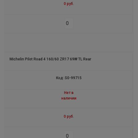
0 руб.
S1
ROAD 5 TRAIL
ROAD CLASSIC
POWER RS
Michelin Pilot Road 4 160/60 ZR17 69W TL Rear
PILOT ALPIN4 ASYMMETRIC
ENERGY XM2 +
Код: S0-99715
PRIMACY 3 ZP
Нет в
наличии
PILOT SPORT CUP + N1
0 руб.
AGILIS TL
STARCROSS 5 MINI