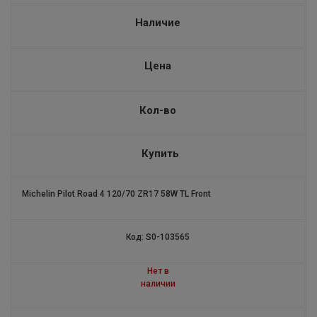
STARCROSS 5 SAND
Наличие
ALPIN4
Цена
CROSS TERRAIN
PILOT EXALTO 2
Кол-во
ALPIN А5 SELFSEAL
Купить
COMMANDER III CRUISER
Michelin Pilot Road 4 120/70 ZR17 58W TL Front
PILOT ALPIN5 SUV
PILOT SPORT 4 ZP
Код: S0-103565
ROAD 5 GT
Нет в
наличии
PILOT SPORT 4 SUV